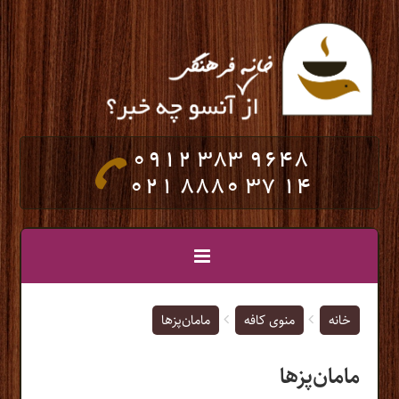
0912 383 9648
021 8880 37 14
خانه
منوی کافه
مامان‌پزها
مامان‌پزها