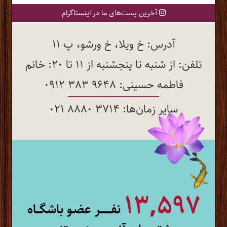
آخرین پست‌های ما در اینستاگرام
آدرس: خ ویلا، خ ورشو، پ 11
تلفن: از شنبه تا پنجشنبه از 11 تا 20: خانم
فاطمه حسینی:
0912 383 9648
سایر زمان‌ها:
021 8880 3714
13,597
نفـــــــر عضـو باشگــاه