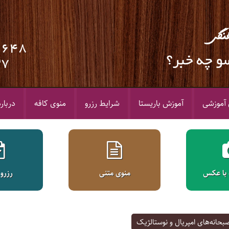
9648
37
ی آموزشی
آموزش باریستا
شرایط رزرو
منوی کافه
درباره
 با عکس
منوی متنی
رزرو 
بحانه‌های امپریال و نوستالژیک