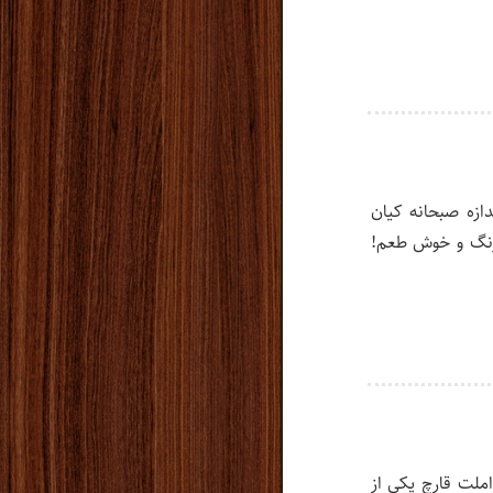
دازه صبحانه کیان
رنگ و خوش طعم!
 املت قارچ یکی از