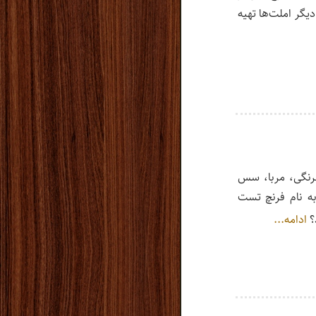
یگر املت‌ها تهیه
فرنگی، مربا، سس
ه نام فرنچ تست
؟
ادامه...