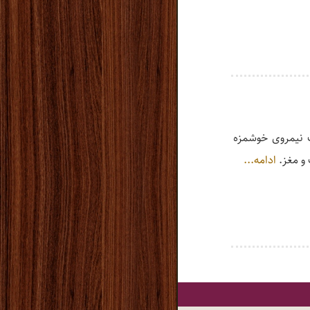
ک نیمروی خوشمزه
و مغز.
ادامه...