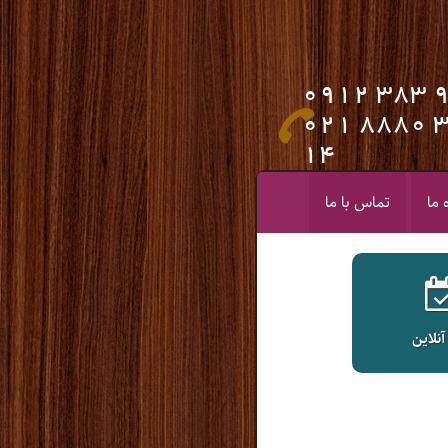
0912 383 
021 8880 
14
 ما
تماس با ما
آنلاین